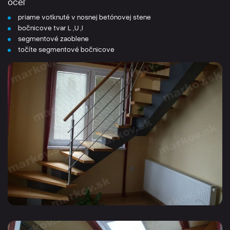
oceľ
priame votknuté v nosnej betónovej stene
bočnicove tvar L ,U ,I
segmentové zaoblene
točíte segmentové bočnicove